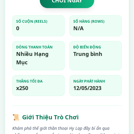
CHƠI NGAY
SỐ CUỘN (REELS)
SỐ HÀNG (ROWS)
0
N/A
DÒNG THANH TOÁN
ĐỘ BIẾN ĐỘNG
Nhiều Hạng
Trung bình
Mục
THẮNG TỐI ĐA
NGÀY PHÁT HÀNH
x250
12/05/2023
📜
Giới Thiệu Trò Chơi
Khám phá thế giới thần thoại Hy Lạp đầy bí ẩn qua