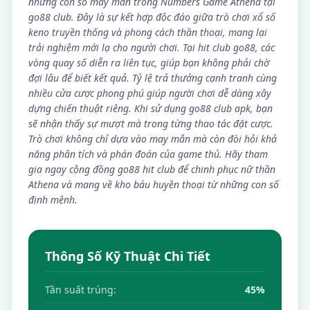
những con số may mắn trong Numbers Game Athena tại
go88 club. Đây là sự kết hợp độc đáo giữa trò chơi xổ số
keno truyền thống và phong cách thần thoại, mang lại
trải nghiệm mới lạ cho người chơi. Tại hit club go88, các
vòng quay số diễn ra liên tục, giúp bạn không phải chờ
đợi lâu để biết kết quả. Tỷ lệ trả thưởng cạnh tranh cùng
nhiều cửa cược phong phú giúp người chơi dễ dàng xây
dựng chiến thuật riêng. Khi sử dụng go88 club apk, bạn
sẽ nhận thấy sự mượt mà trong từng thao tác đặt cược.
Trò chơi không chỉ dựa vào may mắn mà còn đòi hỏi khả
năng phân tích và phán đoán của game thủ. Hãy tham
gia ngay cộng đồng go88 hit club để chinh phục nữ thần
Athena và mang về kho báu huyền thoại từ những con số
định mệnh.
Thông Số Kỹ Thuật Chi Tiết
Tần suất trúng:
45%