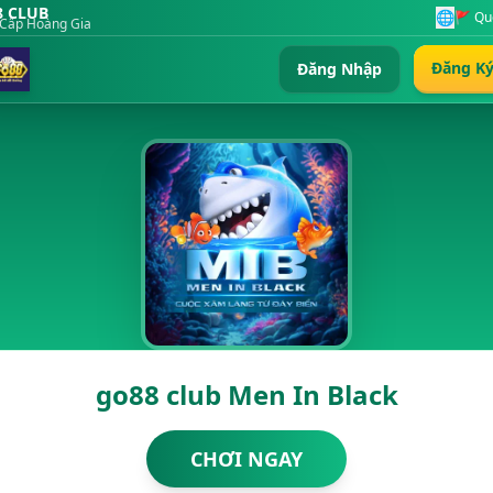
8 CLUB
🌐
🚩 Qu
Cấp Hoàng Gia
Đăng K
Đăng Nhập
🕶️
go88 club Men In Black
CHƠI NGAY