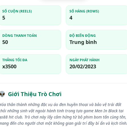
SỐ CUỘN (REELS)
SỐ HÀNG (ROWS)
5
4
DÒNG THANH TOÁN
ĐỘ BIẾN ĐỘNG
50
Trung bình
THẮNG TỐI ĐA
NGÀY PHÁT HÀNH
x3500
20/02/2023
👽
Giới Thiệu Trò Chơi
Hóa thân thành những đặc vụ áo đen huyền thoại và bảo vệ trái đất
khỏi những sinh vật ngoài hành tinh trong tựa game Men In Black tại
go88 hit club. Trò chơi này lấy cảm hứng từ bộ phim bom tấn cùng tên,
mang đến cho người chơi một không gian giải trí đầy bí ẩn và kịch tính