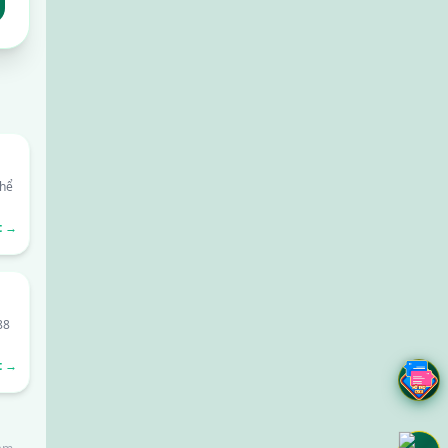
thể
t →
88
t →