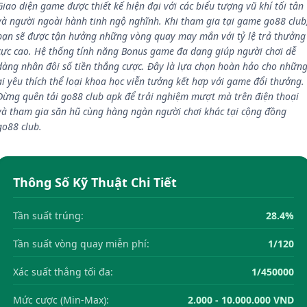
Giao diện game được thiết kế hiện đại với các biểu tượng vũ khí tối tân
và người ngoài hành tinh ngộ nghĩnh. Khi tham gia tại game go88 club
bạn sẽ được tận hưởng những vòng quay may mắn với tỷ lệ trả thưởng
cực cao. Hệ thống tính năng Bonus game đa dạng giúp người chơi dễ
dàng nhân đôi số tiền thắng cược. Đây là lựa chọn hoàn hảo cho nhữn
ai yêu thích thể loại khoa học viễn tưởng kết hợp với game đổi thưởng.
Đừng quên tải go88 club apk để trải nghiệm mượt mà trên điện thoại
và tham gia săn hũ cùng hàng ngàn người chơi khác tại cộng đồng
go88 club.
Thông Số Kỹ Thuật Chi Tiết
Tần suất trúng:
28.4%
Tần suất vòng quay miễn phí:
1/120
Xác suất thắng tối đa:
1/450000
Mức cược (Min-Max):
2.000 - 10.000.000 VND