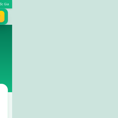
ốc Gia
ý